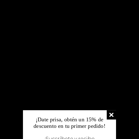
Crema Anti Edad Hialurónico
$ 600.00
Crema de Ácido Hialurónico enriquecida con Biocolágeno
Poderoso humectante Rellena las líneas de expresión y
arrugas Corrige signos de envejecimiento cutáneo
Devuelve el volumen a la piel Mejora tersura y luminosidad
de la piel Para pieles mixtas Indicada para su aplicación
diaria en rostro, cuello y manos. Resultados garantizados
desde...
MARCA:
Miner All
TIPO:
Crema
DISPONIBILIDAD:
En stock
$ 600.00
SUBTOTAL
:
¡Date prisa, obtén un 15% de
descuento en tu primer pedido!
-
+
Agregar al carrito
¡Suscríbete y recibe