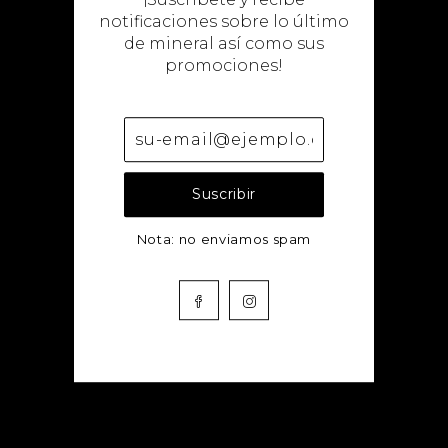
notificaciones sobre lo último
de mineral así como sus
promociones!
Añadir a la lista de deseos
Nota: no enviamos spam
Descripciòn
Reseñas
Facebook
Instagram
Detalles De Envío
Crema de Ácido Hialurónico enriquecida con