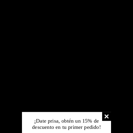
¿Cuáles son los métodos de pago?
ENVÍO
¿Mediante qué paquetería se realiza
el envío de mi pedido?
¿Cuánto tiempo tarda MINER ALL en
preparar mi pedido?
¡Date prisa, obtén un 15% de
¿Cuánto cuesta y cuánto tarda el
descuento en tu primer pedido!
envío de mi pedido?